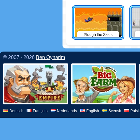
Plough the Skies
© 2007 - 2026
Ben Oynarim
Deutsch
Français
Nederlands
English
Svensk
Polsk