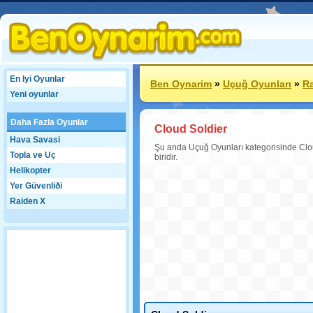
En Iyi Oyunlar
Ben Oynarim
»
Uçuğ Oyunları
»
R
Yeni oyunlar
Daha Fazla Oyunlar
Cloud Soldier
Hava Savasi
Şu anda Uçuğ Oyunları kategorisinde Cl
Topla ve Uç
biridir.
Helikopter
Yer Güvenliði
Raiden X