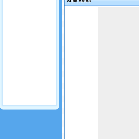
Stick Arena