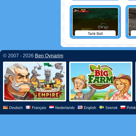
Tank Ball
© 2007 - 2026
Ben Oynarim
Deutsch
Français
Nederlands
English
Svensk
Polsk