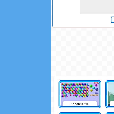
Kabarcık Atıcı