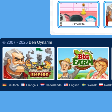
Omelette
© 2007 - 2026
Ben Oynarim
Deutsch
Français
Nederlands
English
Svensk
Polsk