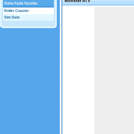
Monster ATV
Daha Fazla Oyunlar
Game not loaded yet.
Roller Coaster
Sim Date