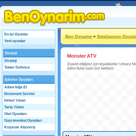
En Iyi Oyunlar
Ben Oynarim
»
Simülasyon Oyunla
Yeni oyunlar
Strateji
Monster ATV
Strateji
Ziyaret ettiğiniz için teşekkürler. Umarı
Tower Defence
daha fazla oyun sizi bekliyor.
İşletme Oyunları
Adanı Inğa Et
Restorant Servisi
Þirket Yönet
Tarla Yönet
Otel Oyunları
Gayrımenkul Oyunları
Koşarak Alışveriş