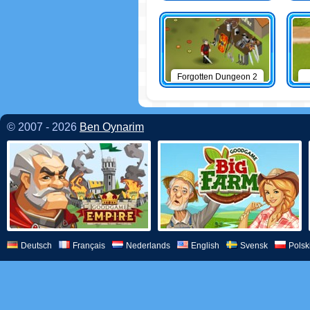
Forgotten Dungeon 2
© 2007 - 2026
Ben Oynarim
Deutsch
Français
Nederlands
English
Svensk
Polsk