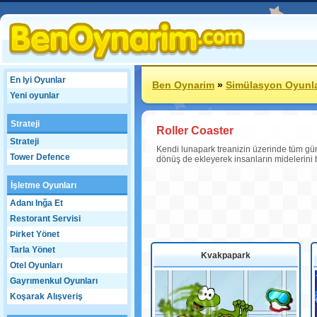
En Iyi Oyunlar
Ben Oynarim
»
Simülasyon Oyunla
Yeni oyunlar
Strateji
Roller Coaster
Strateji
Kendi lunapark treanizin üzerinde tüm gün y
Tower Defence
dönüş de ekleyerek insanların midelerini 
İşletme Oyunları
Adanı Inğa Et
Restorant Servisi
Þirket Yönet
Tarla Yönet
Kvakpapark
Otel Oyunları
Gayrımenkul Oyunları
Koşarak Alışveriş