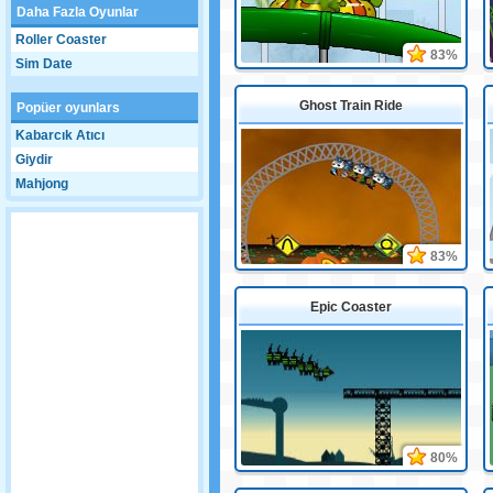
Daha Fazla Oyunlar
Roller Coaster
83%
Sim Date
Ghost Train Ride
Popüer oyunlars
Kabarcık Atıcı
Giydir
Mahjong
83%
Epic Coaster
80%