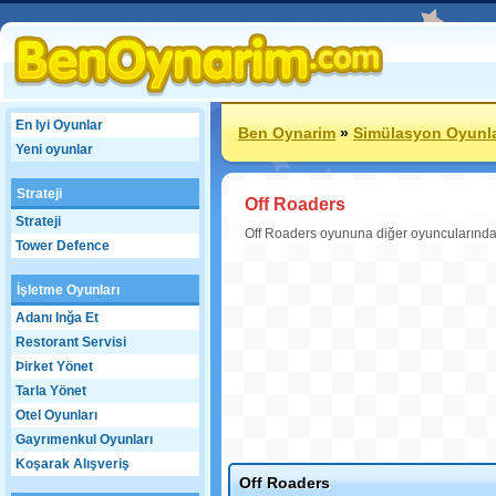
En Iyi Oyunlar
Ben Oynarim
»
Simülasyon Oyunla
Yeni oyunlar
Strateji
Off Roaders
Strateji
Off Roaders oyununa diğer oyuncularında
Tower Defence
İşletme Oyunları
Adanı Inğa Et
Restorant Servisi
Þirket Yönet
Tarla Yönet
Otel Oyunları
Gayrımenkul Oyunları
Koşarak Alışveriş
Off Roaders