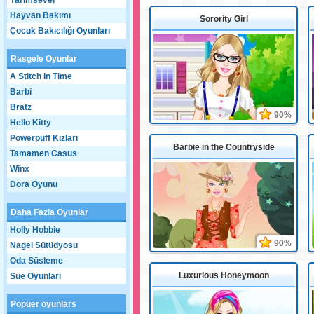
Yarımsever
Hayvan Bakımı
Sorority Girl
Çocuk Bakıcılığı Oyunları
Rasgele Oyunlar
A Stitch In Time
Barbi
Bratz
90%
Hello Kitty
Powerpuff Kızları
Barbie in the Countryside
Tamamen Casus
Winx
Dora Oyunu
Daha Fazla Oyunlar
Holly Hobbie
90%
Nagel Sütüdyosu
Oda Süsleme
Luxurious Honeymoon
Sue Oyunlari
Popüer oyunlars