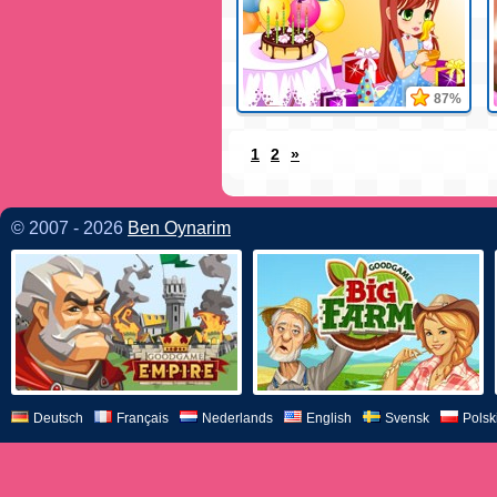
87%
1
2
»
© 2007 - 2026
Ben Oynarim
Deutsch
Français
Nederlands
English
Svensk
Polsk