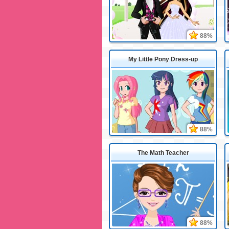
88%
My Little Pony Dress-up
88%
The Math Teacher
88%