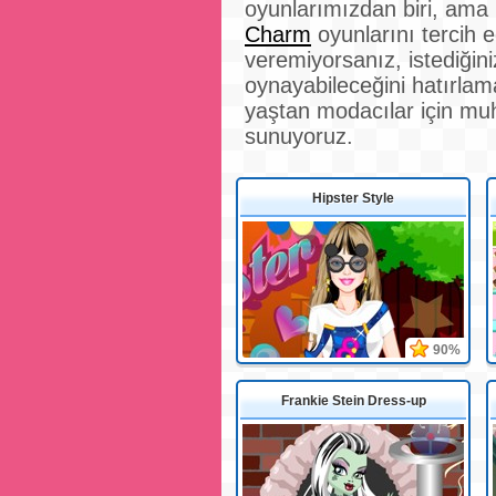
oyunlarımızdan biri, am
Charm
oyunlarını tercih 
veremiyorsanız, istediğin
oynayabileceğini hatırlam
yaştan modacılar için mu
sunuyoruz.
Hipster Style
90%
Frankie Stein Dress-up