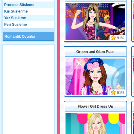
Prenses Süsleme
Kış Süslenme
Yaz Süsleme
Peri Süsleme
Romantik Oyunlar
91%
Groom and Glam Pups
91%
Flower Girl Dress Up