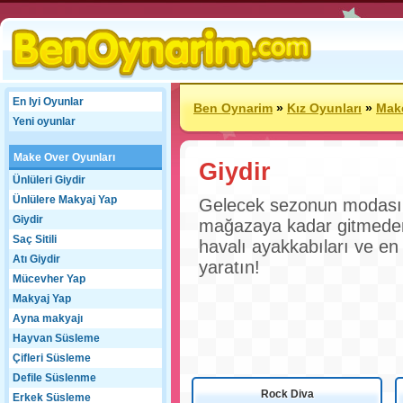
En Iyi Oyunlar
Ben Oynarim
»
Kız Oyunları
»
Make
Yeni oyunlar
Make Over Oyunları
Giydir
Ünlüleri Giydir
Ünlülere Makyaj Yap
Gelecek sezonun modası i
Giydir
mağazaya kadar gitmeden h
Saç Sitili
havalı ayakkabıları ve en 
Atı Giydir
yaratın!
Mücevher Yap
Makyaj Yap
Ayna makyajı
Hayvan Süsleme
Çifleri Süsleme
Defile Süslenme
Rock Diva
Erkek Süsleme