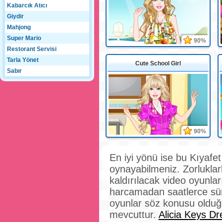
Kabarcık Atıcı
Giydir
Mahjong
Super Mario
90%
Restorant Servisi
Tarla Yönet
Cute School Girl
Sabır
90%
En iyi yönü ise bu Kıyafet
oynayabilmeniz. Zorluklar
kaldırılacak video oyunl
harcamadan saatlerce süre
oyunlar söz konusu olduğu
mevcuttur.
Alicia Keys D