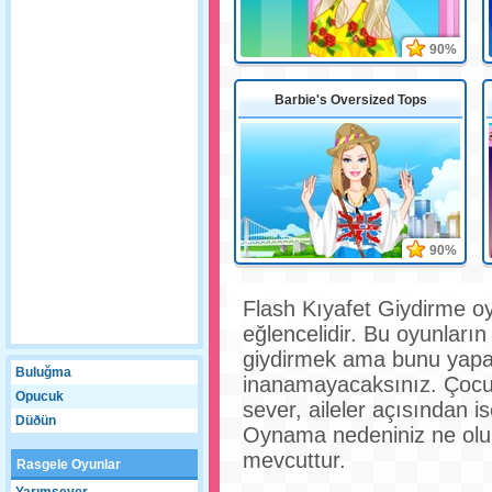
90%
Barbie's Oversized Tops
90%
Flash Kıyafet Giydirme oy
eğlencelidir. Bu oyunların 
giydirmek ama bunu yapark
Buluğma
inanamayacaksınız. Çocuk
Opucuk
sever, aileler açısından i
Düðün
Oynama nedeniniz ne olur
mevcuttur.
Rasgele Oyunlar