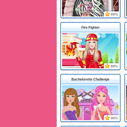
89%
Fire Fighter
89%
Bachelorette Challenge
88%