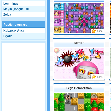
Lemmings
Mayın Çöpçücüsü
Zelda
Popüer oyunlars
Kabarcık Atıcı
89%
Giydir
Bomb It
87%
Lego Bomberman