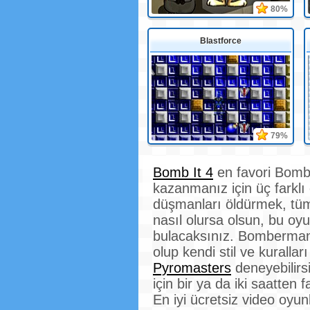
80%
Blastforce
79%
Bomb It 4
en favori Bombe
kazanmanız için üç farklı 
düşmanları öldürmek, tüm 
nasıl olursa olsun, bu oy
bulacaksınız. Bomberman
olup kendi stil ve kurallar
Pyromasters
deneyebilirsi
için bir ya da iki saatten
En iyi ücretsiz video oyun