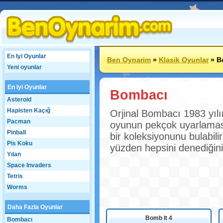
En Iyi Oyunlar
Ben Oynarim
»
Klasik Oyunlar
»
B
Yeni oyunlar
En Iyi Oyunlar
Bombacı
Asteroid
Hapisten Kaçığ
Orjinal Bombacı 1983 yıl
Pacman
oyunun pekçok uyarlaması
Pinball
bir koleksiyonunu bulabilir
Pis Koku
yüzden hepsini denediğin
Yılan
Space Invaders
Tetris
Worms
Daha Fazla Oyunlar
Bomb It 4
Bombacı