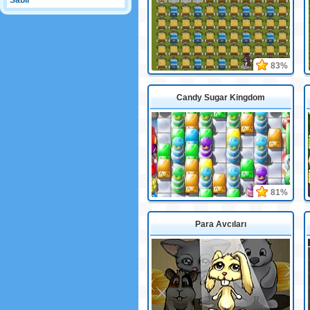
Sabır
83%
Candy Sugar Kingdom
81%
Para Avcıları