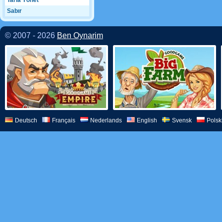
Tarla Yönet
Sabır
© 2007 - 2026
Ben Oynarim
Deutsch
Français
Nederlands
English
Svensk
Polsk