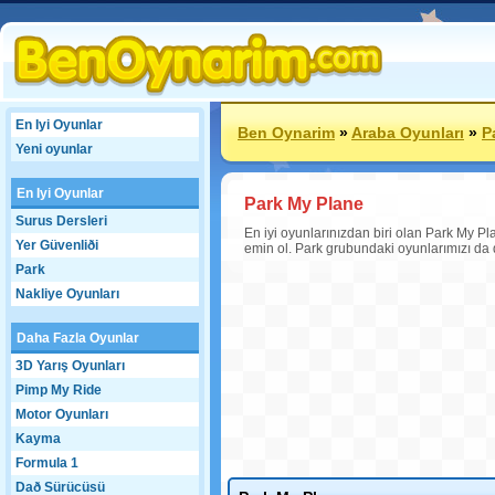
En Iyi Oyunlar
Ben Oynarim
»
Araba Oyunları
»
P
Yeni oyunlar
En Iyi Oyunlar
Park My Plane
Surus Dersleri
En iyi oyunlarınızdan biri olan Park My Pla
Yer Güvenliði
emin ol. Park grubundaki oyunlarımızı da 
Park
Nakliye Oyunları
Daha Fazla Oyunlar
3D Yarış Oyunları
Pimp My Ride
Motor Oyunları
Kayma
Formula 1
Dað Sürücüsü