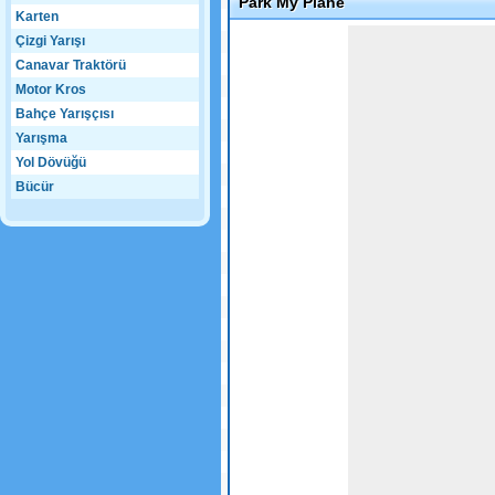
Park My Plane
Karten
Game not loaded yet.
Çizgi Yarışı
Canavar Traktörü
Motor Kros
Bahçe Yarışçısı
Yarışma
Yol Dövüğü
Bücür