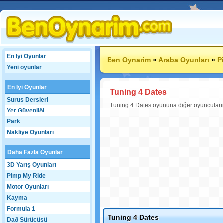
En Iyi Oyunlar
Ben Oynarim
»
Araba Oyunları
»
P
Yeni oyunlar
En Iyi Oyunlar
Tuning 4 Dates
Surus Dersleri
Tuning 4 Dates oyununa diğer oyuncular
Yer Güvenliði
Park
Nakliye Oyunları
Daha Fazla Oyunlar
3D Yarış Oyunları
Pimp My Ride
Motor Oyunları
Kayma
Formula 1
Tuning 4 Dates
Dað Sürücüsü