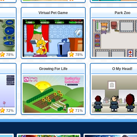
Virtual Pet Game
Park Zoo
78%
78%
Growing For Life
O My Head!
72%
71%