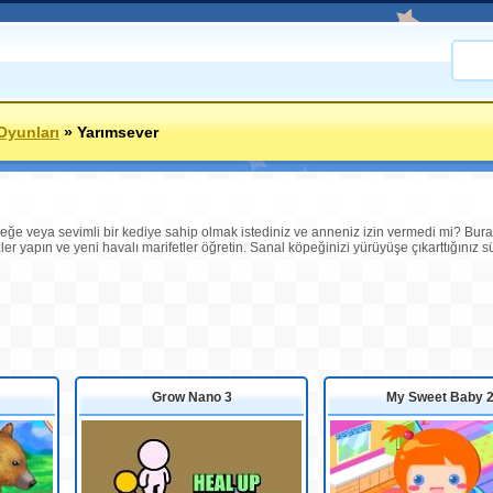
Oyunları
»
Yarımsever
e veya sevimli bir kediye sahip olmak istediniz ve anneniz izin vermedi mi? Burada
ler yapın ve yeni havalı marifetler öğretin. Sanal köpeğinizi yürüyüşe çıkarttığınız 
Grow Nano 3
My Sweet Baby 