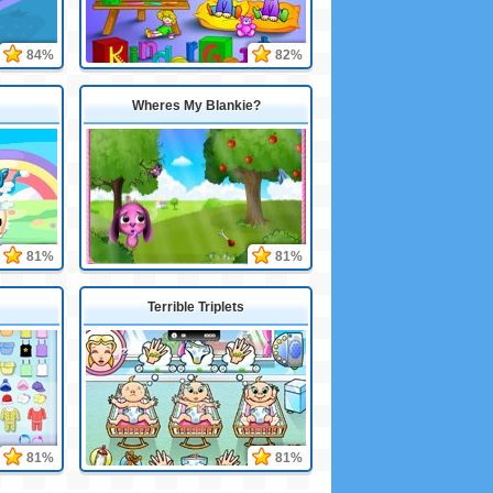
84%
82%
Wheres My Blankie?
81%
81%
Terrible Triplets
81%
81%