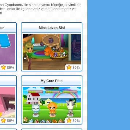
sh Oyunlarımız ile şirin bir yavru köpeğe, sevimli bir
için, onlar ile ilgilenmeniz ve ödüllendirmeniz ve
r!
ion
Mina Loves Sisi
80%
80%
My Cute Pets
80%
80%