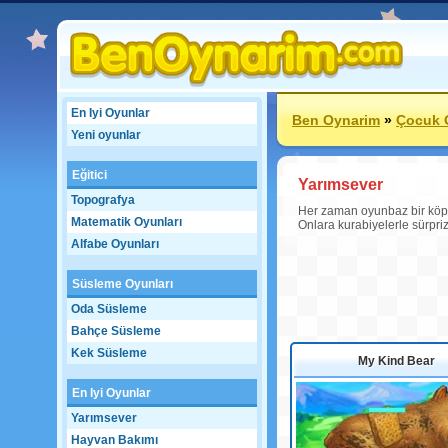
En Iyi Oyunlar
Ben Oynarim
»
Çocuk 
Yeni oyunlar
Eğitici
Yarımsever
Topografya
Her zaman oyunbaz bir köpeğ
Matematik Oyunları
Onlara kurabiyelerle sürpriz
Alfabe Oyunları
Süsleme Oyunları
Oda Süsleme
Bahçe Süsleme
Kek Süsleme
My Kind Bear
En Iyi Oyunlar
Yarımsever
Hayvan Bakımı