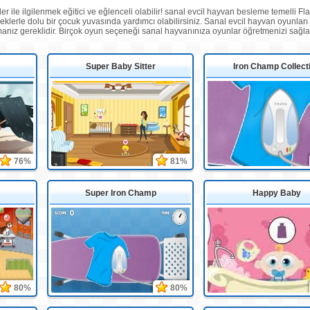
r ile ilgilenmek eğitici ve eğlenceli olabilir! sanal evcil hayvan besleme temelli Fla
eklerle dolu bir çocuk yuvasında yardımcı olabilirsiniz. Sanal evcil hayvan oyunları 
anız gereklidir. Birçok oyun seçeneği sanal hayvanınıza oyunlar öğretmenizi sağla
Super Baby Sitter
Iron Champ Collect
76%
81%
Super Iron Champ
Happy Baby
80%
80%