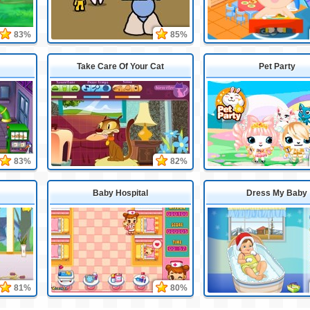
83%
85%
Take Care Of Your Cat
Pet Party
83%
82%
Baby Hospital
Dress My Baby
81%
80%