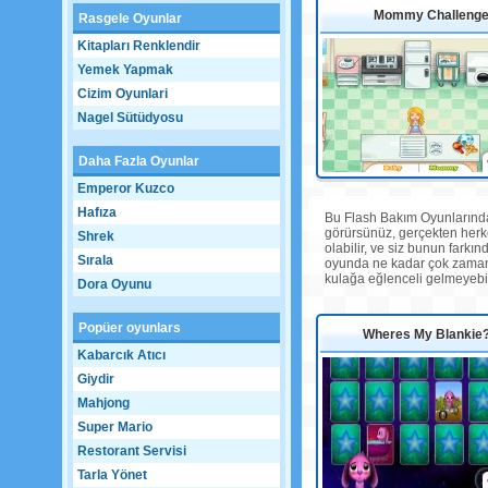
Mommy Challeng
Rasgele Oyunlar
Kitapları Renklendir
Yemek Yapmak
Cizim Oyunlari
Nagel Sütüdyosu
Daha Fazla Oyunlar
Emperor Kuzco
Hafıza
Bu Flash Bakım Oyunlarından 
görürsünüz, gerçekten herkes
Shrek
olabilir, ve siz bunun farkı
Sırala
oyunda ne kadar çok zaman g
kulağa eğlenceli gelmeyebi
Dora Oyunu
Popüer oyunlars
Wheres My Blankie?
Kabarcık Atıcı
Giydir
Mahjong
Super Mario
Restorant Servisi
Tarla Yönet