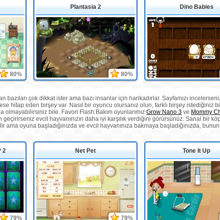
e
Plantasia 2
Dino Babies
80%
80%
bazıları çok dikkat ister ama bazı insanlar için harikadırlar. Sayfamızı incelerseni
e hitap eden birşey var. Nasıl bir oyuncu olursanız olun, farklı birşey istediğiniz b
nda olmayabilirsiniz bile. Favori Flash Bakım oyunlarımız
Grow Nano 3
ve
Mommy Ch
eçirirseniz evcil hayvanınızın daha iyi karşılık verdiğini görürsünüz. Sanal bir
lir ama oyuna başladığınızda ve evcil hayvanınıza bakmaya başladığınızda, bunun 
 2
Net Pet
Tone It Up
79%
79%