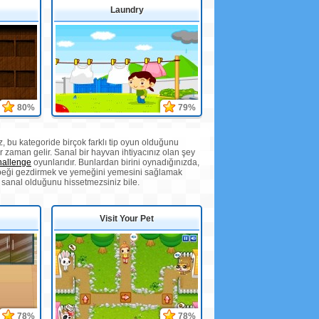
Laundry
80%
79%
z, bu kategoride birçok farklı tip oyun olduğunu
ir zaman gelir. Sanal bir hayvan ihtiyacınız olan şey
allenge
oyunlarıdır. Bunlardan birini oynadığınızda,
 köpeği gezdirmek ve yemeğini yemesini sağlamak
sanal olduğunu hissetmezsiniz bile.
Visit Your Pet
78%
78%