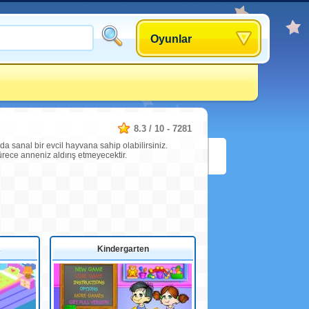
Oyunlar
8.3
/
10
-
7281
 sanal bir evcil hayvana sahip olabilirsiniz.
sürece anneniz aldırış etmeyecektir.
2
Kindergarten