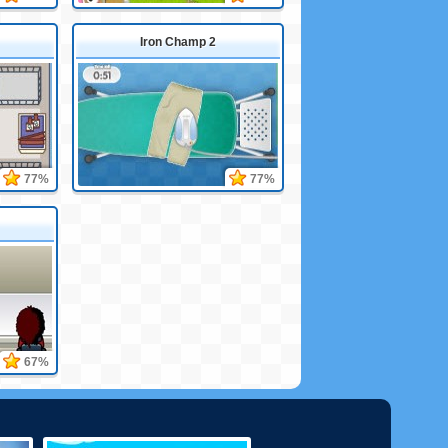
Iron Champ 2
77%
77%
67%