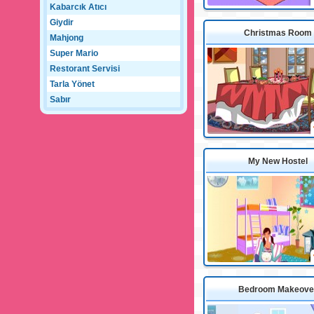
Kabarcık Atıcı
Giydir
Christmas Room
Mahjong
Super Mario
Restorant Servisi
Tarla Yönet
Sabır
My New Hostel
Bedroom Makeove