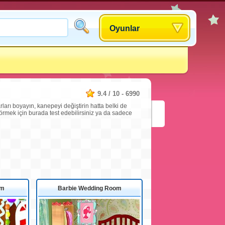
Oyunlar
9.4
/
10
-
6990
arı boyayın, kanepeyi değiştirin hatta belki de
rmek için burada test edebilirsiniz ya da sadece
om
Barbie Wedding Room