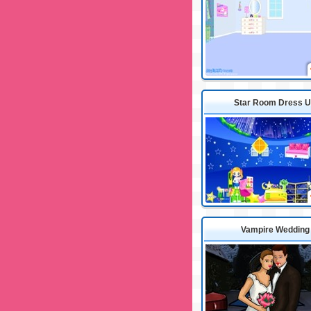
Star Room Dress 
Vampire Wedding