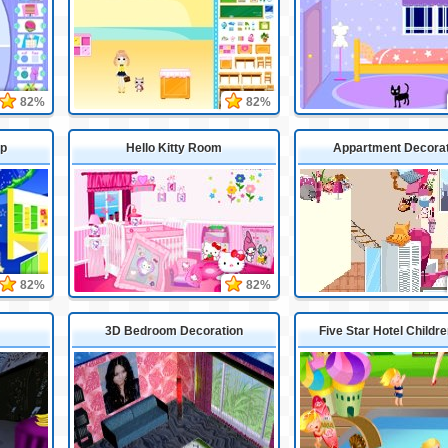
82%
82%
Up
Hello Kitty Room
Appartment Decorat
82%
82%
3D Bedroom Decoration
Five Star Hotel Childre