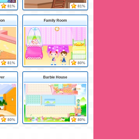
81%
81%
ion
Family Room
81%
80%
ver
Barbie House
80%
80%