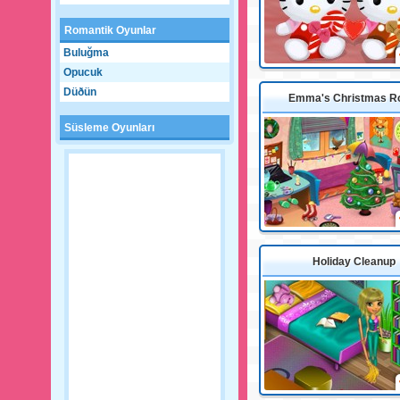
Romantik Oyunlar
Buluğma
Opucuk
Düðün
Emma's Christmas 
Süsleme Oyunları
Holiday Cleanup