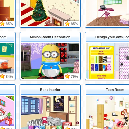
85%
85%
room
Minion Room Decoration
Design your own Lo
84%
79%
Best Interior
Teen Room