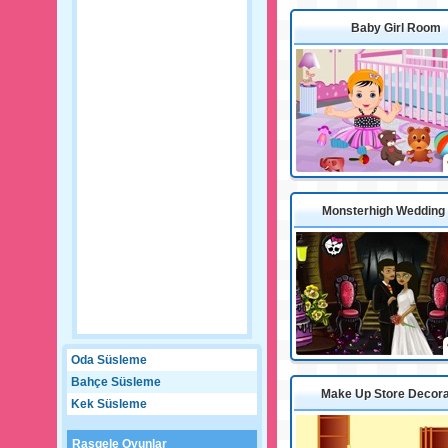
Baby Girl Room
Monsterhigh Wedding 
Oda Süsleme
Bahçe Süsleme
Make Up Store Decora
Kek Süsleme
Rasgele Oyunlar