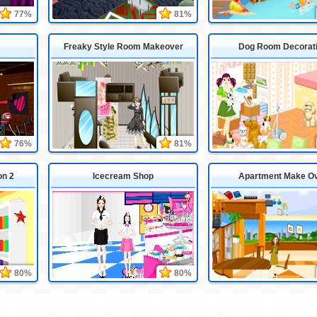
77%
81%
Freaky Style Room Makeover
Dog Room Decorat
76%
81%
on 2
Icecream Shop
Apartment Make O
80%
80%