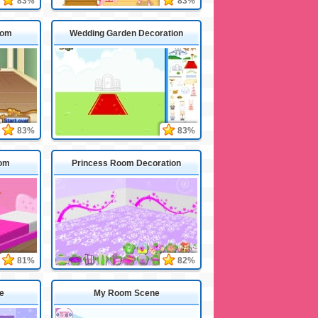
83%
83%
oom
Wedding Garden Decoration
83%
83%
oom
Princess Room Decoration
81%
82%
e
My Room Scene