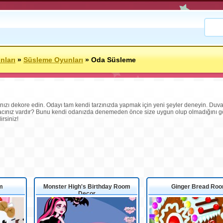
nları
»
Süsleme Oyunları
»
Oda Süsleme
ızı dekore edin. Odayı tam kendi tarzınızda yapmak için yeni şeyler deneyin. Duvarl
yacınız vardır? Bunu kendi odanızda denemeden önce size uygun olup olmadığını gö
rsiniz!
m
Monster High's Birthday Room
Ginger Bread Ro
Decor