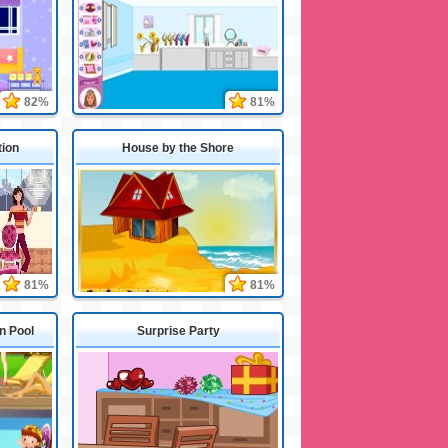
82%
81%
ion
House by the Shore
81%
81%
n Pool
Surprise Party