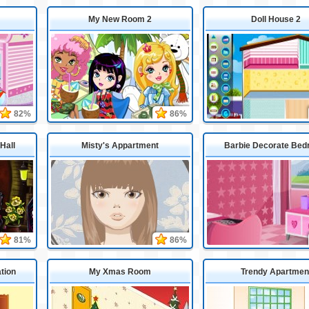
My New Room 2
Doll House 2
82%
86%
Hall
Misty's Appartment
Barbie Decorate Be
81%
86%
tion
My Xmas Room
Trendy Apartmen