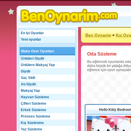
En Iyi Oyunlar
Ben Oynarim
»
Kız Oyu
Yeni oyunlar
Make Over Oyunları
Oda Süsleme
Ünlüleri Giydir
Bu eğlenceli oyunlarda odan
Ünlülere Makyaj Yap
daha büyük bir yatağa ihti
eğlence için oyun oynayabili
Giydir
Saç Sitili
Atı Giydir
Makyaj Yap
Hayvan Süsleme
Çifleri Süsleme
Hello Kitty Bedroo
Erkek Süsleme
Prenses Süsleme
Kış Süslenme
Yaz Süsleme