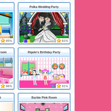
Polka Wedding Party
85%
81%
droom
Rigolo's Birthday Party
86%
81%
t
Barbie Pink Room