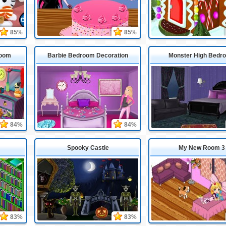
85%
85%
Room
Barbie Bedroom Decoration
Monster High Bedr
84%
84%
Spooky Castle
My New Room 3
83%
83%