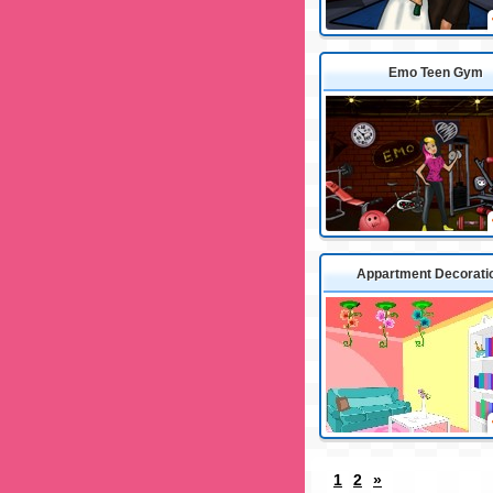
Emo Teen Gym
Appartment Decorati
1
2
»