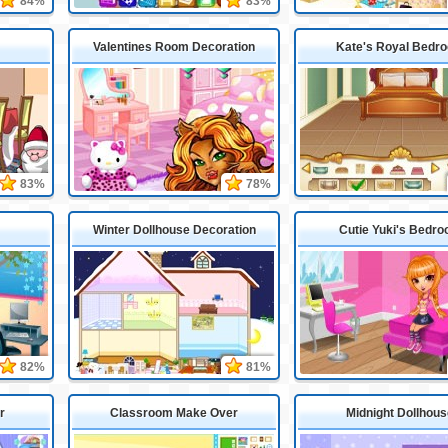
84%
83%
Valentines Room Decoration
Kate's Royal Bedr
83%
78%
Winter Dollhouse Decoration
Cutie Yuki's Bedr
82%
81%
r
Classroom Make Over
Midnight Dollhous