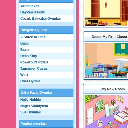
Yarımsever
Hayvan Bakımı
Çocuk Bakıcılığı Oyunları
Rasgele Oyunlar
Decor My First Class
A Stitch In Time
Barbi
Bratz
Hello Kitty
Powerpuff Kızları
Tamamen Casus
Winx
Dora Oyunu
My New Room
Daha Fazla Oyunlar
Holly Hobbie
Nagel Sütüdyosu
Sue Oyunlari
Popüer oyunlars