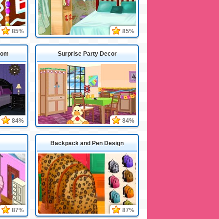
85%
85%
oom
Surprise Party Decor
84%
84%
Backpack and Pen Design
87%
87%