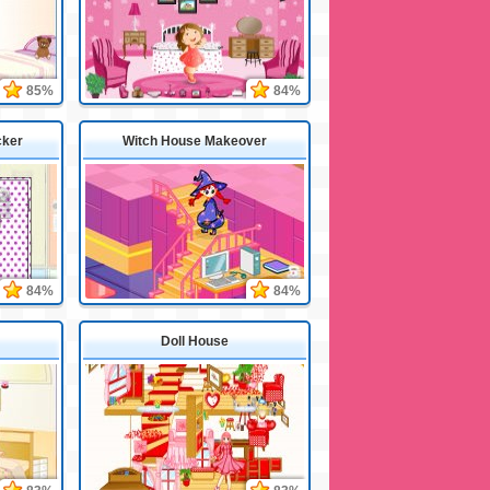
85%
84%
cker
Witch House Makeover
84%
84%
Doll House