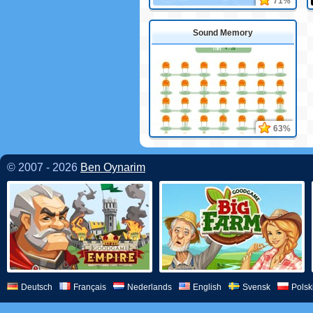
71%
Sound Memory
63%
© 2007 - 2026
Ben Oynarim
Deutsch
Français
Nederlands
English
Svensk
Polsk