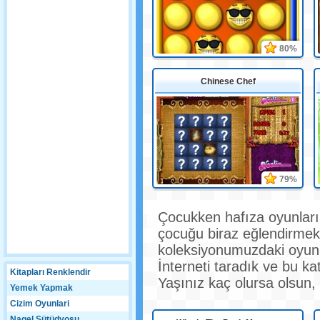
80%
Chinese Chef
79%
Çocukken hafıza oyunları
çocuğu biraz eğlendirmek 
koleksiyonumuzdaki oyunl
İnterneti taradık ve bu kat
Kitapları Renklendir
Yaşınız kaç olursa olsun, 
Yemek Yapmak
Cizim Oyunlari
Nagel Sütüdyosu