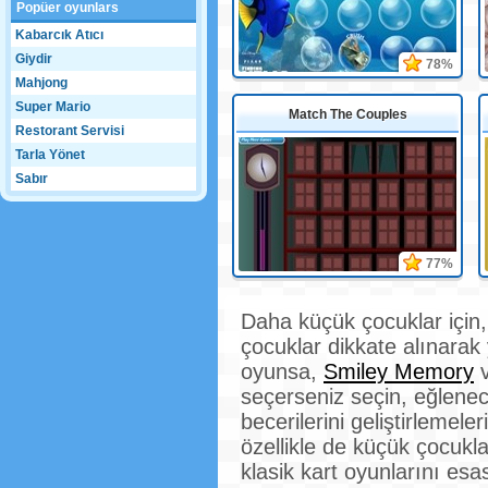
Popüer oyunlars
Kabarcık Atıcı
Giydir
78%
Mahjong
Super Mario
Match The Couples
Restorant Servisi
Tarla Yönet
Sabır
77%
Daha küçük çocuklar için
çocuklar dikkate alınarak y
oyunsa,
Smiley Memory
seçerseniz seçin, eğlenec
becerilerini geliştirlemel
özellikle de küçük çocukla
klasik kart oyunlarını esas