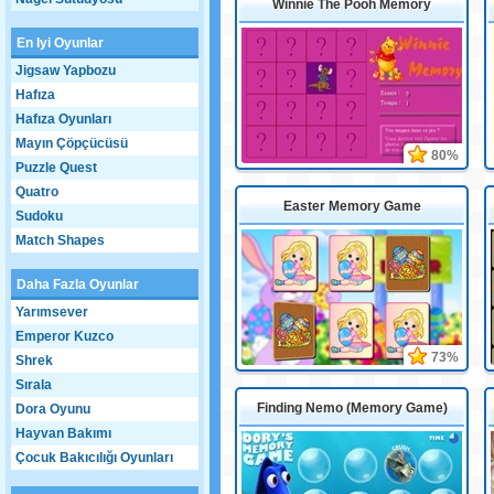
Winnie The Pooh Memory
En Iyi Oyunlar
Jigsaw Yapbozu
Hafıza
Hafıza Oyunları
Mayın Çöpçücüsü
80%
Puzzle Quest
Quatro
Easter Memory Game
Sudoku
Match Shapes
Daha Fazla Oyunlar
Yarımsever
Emperor Kuzco
73%
Shrek
Sırala
Finding Nemo (Memory Game)
Dora Oyunu
Hayvan Bakımı
Çocuk Bakıcılığı Oyunları