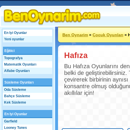
En Iyi Oyunlar
Ben Oynarim
»
Çocuk Oyunları
»
H
Yeni oyunlar
Eğitici
Hafıza
Topografya
Matematik Oyunları
Bu Hafıza Oyunlarını deney
Alfabe Oyunları
belki de geliştirebilirsin
çevirerek birbirinin aynıs
Süsleme Oyunları
konsantre olmuş olduğun
Oda Süsleme
akıllılar için!
Bahçe Süsleme
Kek Süsleme
En Iyi Oyunlar
Garfield
Looney Tunes