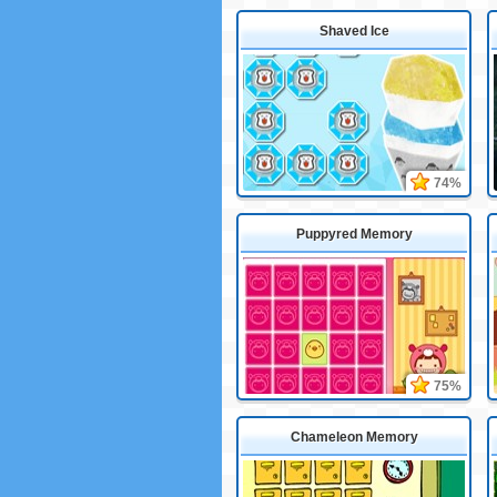
Shaved Ice
74%
Puppyred Memory
75%
Chameleon Memory