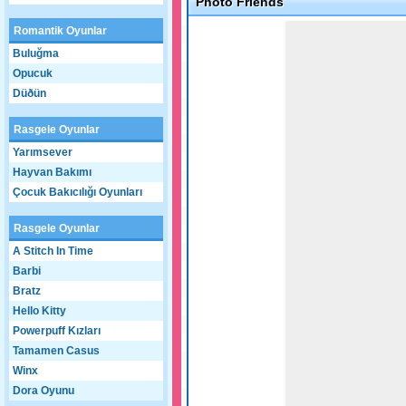
Photo Friends
Game not loaded yet.
Romantik Oyunlar
Buluğma
Opucuk
Düðün
Rasgele Oyunlar
Yarımsever
Hayvan Bakımı
Çocuk Bakıcılığı Oyunları
Rasgele Oyunlar
A Stitch In Time
Barbi
Bratz
Hello Kitty
Powerpuff Kızları
Tamamen Casus
Winx
Dora Oyunu