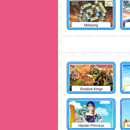
Mahjong
Shadow Kings
Hipster Princess
G