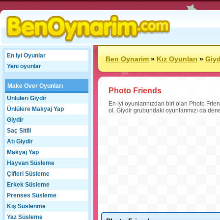
En Iyi Oyunlar
Ben Oynarim
»
Kız Oyunları
»
Giyd
Yeni oyunlar
Make Over Oyunları
Photo Friends
Ünlüleri Giydir
En iyi oyunlarınızdan biri olan Photo Frien
Ünlülere Makyaj Yap
ol. Giydir grubundaki oyunlarımızı da dene
Giydir
Saç Sitili
Atı Giydir
Makyaj Yap
Hayvan Süsleme
Çifleri Süsleme
Erkek Süsleme
Prenses Süsleme
Kış Süslenme
Yaz Süsleme