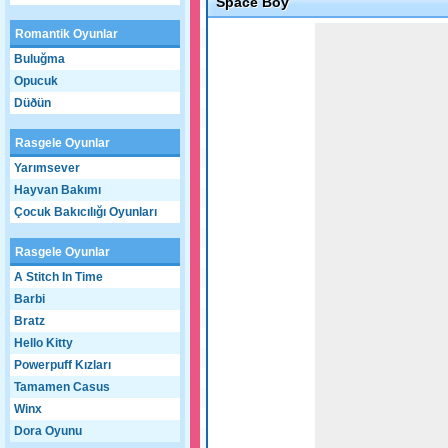
Space Boy
Game not loaded yet.
Romantik Oyunlar
Buluğma
Opucuk
Düðün
Rasgele Oyunlar
Yarımsever
Hayvan Bakımı
Çocuk Bakıcılığı Oyunları
Rasgele Oyunlar
A Stitch In Time
Barbi
Bratz
Hello Kitty
Powerpuff Kızları
Tamamen Casus
Winx
Dora Oyunu