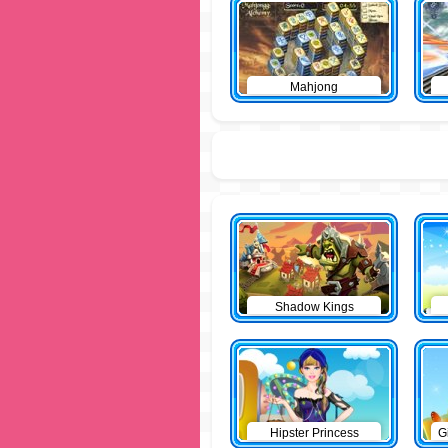
Mahjong
Shadow Kings
Hipster Princess
G