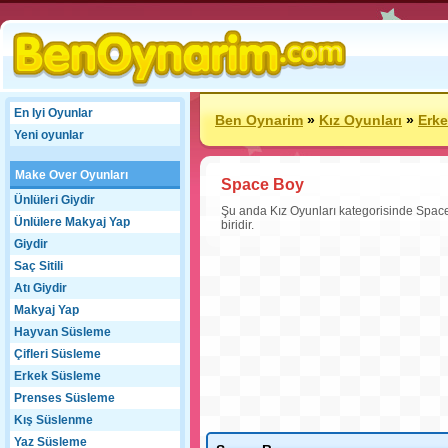
En Iyi Oyunlar
Ben Oynarim
»
Kız Oyunları
»
Erk
Yeni oyunlar
Make Over Oyunları
Space Boy
Ünlüleri Giydir
Şu anda Kız Oyunları kategorisinde Spa
Ünlülere Makyaj Yap
biridir.
Giydir
Saç Sitili
Atı Giydir
Makyaj Yap
Hayvan Süsleme
Çifleri Süsleme
Erkek Süsleme
Prenses Süsleme
Kış Süslenme
Yaz Süsleme