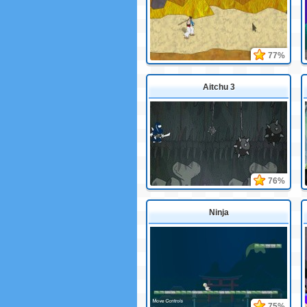
77%
Aitchu 3
76%
Ninja
75%