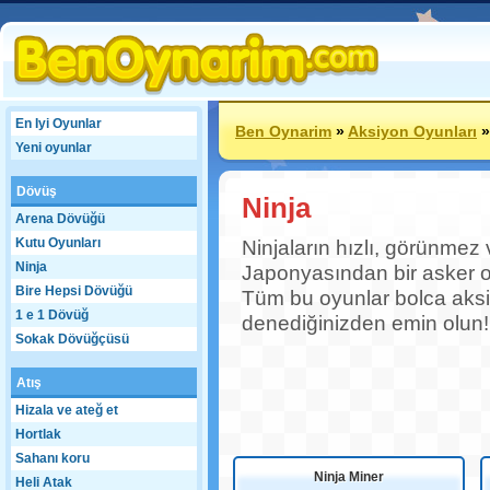
En Iyi Oyunlar
Ben Oynarim
»
Aksiyon Oyunları
Yeni oyunlar
Dövüş
Ninja
Arena Dövüğü
Kutu Oyunları
Ninjaların hızlı, görünmez 
Ninja
Japonyasından bir asker o
Bire Hepsi Dövüğü
Tüm bu oyunlar bolca aks
1 e 1 Dövüğ
denediğinizden emin olun!
Sokak Dövüğçüsü
Atış
Hizala ve ateğ et
Hortlak
Sahanı koru
Ninja Miner
Heli Atak