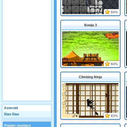
84%
Bowja 3
84%
Climbing Ninja
Asteroid
Xiao Xiao
83%
Popüer oyunlars