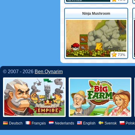
Ninja Mushroom
73%
© 2007 - 2026
Ben Oynarim
Deutsch
Français
Nederlands
English
Svensk
Polsk