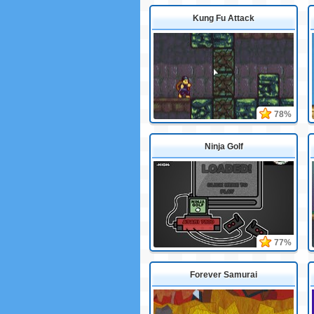
Kung Fu Attack
78%
Ninja Golf
77%
Forever Samurai