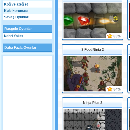
Koğ ve ateğ et
Kule koruması
Savaş Oyunları
Rasgele Oyunlar
Þehri Yoket
83%
Daha Fazla Oyunlar
3 Foot Ninja 2
84%
Ninja Plus 2