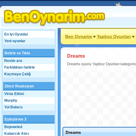
En Iyi Oyunlar
Ben Oynarim
»
Yapboz Oyunları
»
Yeni oyunlar
Belirle ve Tıkla
Dreams
Resim ara
Dreams oyunu Yapboz Oyunları kategorisind
Farklılıkları belirle
Kaçmaya Çalığ
Zincir Reaksiyon
Virüs Etkisi
Murphy
Yol Bulucu
Eşleştirme 3
Bejeweled
Dreams
Kabarcık Atıcı