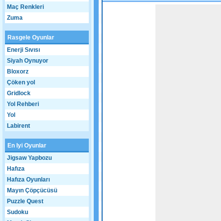
Maç Renkleri
Game not loaded yet.
Zuma
Rasgele Oyunlar
Enerji Sıvısı
Siyah Oynuyor
Bloxorz
Çöken yol
Gridlock
Yol Rehberi
Yol
Labirent
En Iyi Oyunlar
Jigsaw Yapbozu
Hafıza
Hafıza Oyunları
Mayın Çöpçücüsü
Puzzle Quest
Sudoku