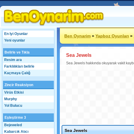
En Iyi Oyunlar
Ben Oynarim
»
Yapboz Oyunları
»
Yeni oyunlar
Belirle ve Tıkla
Sea Jewels
Resim ara
Sea Jewels hakkında okuyarak vakit kay
Farklılıkları belirle
Kaçmaya Çalığ
Zincir Reaksiyon
Virüs Etkisi
Murphy
Yol Bulucu
Eşleştirme 3
Bejeweled
Sea Jewels
Kabarcık Atıcı