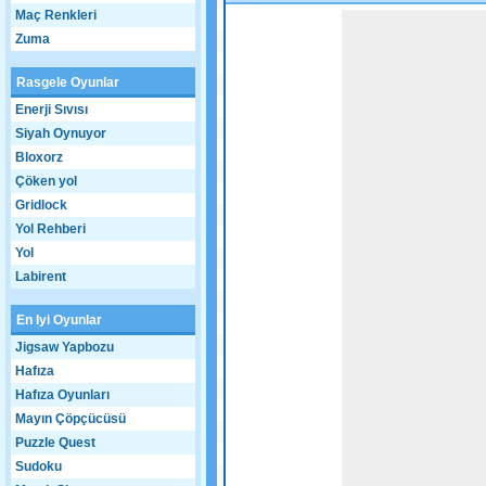
Maç Renkleri
Game not loaded yet.
Zuma
Rasgele Oyunlar
Enerji Sıvısı
Siyah Oynuyor
Bloxorz
Çöken yol
Gridlock
Yol Rehberi
Yol
Labirent
En Iyi Oyunlar
Jigsaw Yapbozu
Hafıza
Hafıza Oyunları
Mayın Çöpçücüsü
Puzzle Quest
Sudoku