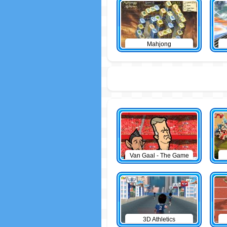
Mahjong
Van Gaal - The Game
3D Athletics