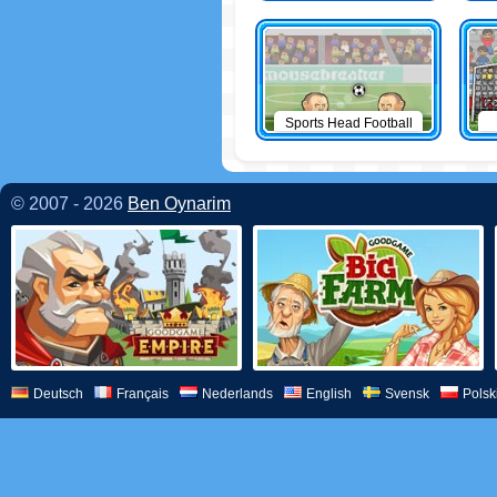
Sports Head Football
© 2007 - 2026
Ben Oynarim
Deutsch
Français
Nederlands
English
Svensk
Polsk