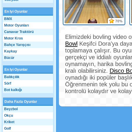
En Iyi Oyunlar
BMX
70%
Motor Oyunları
Canavar Traktörü
Elimizdeki bovling video
Motor Kros
Bowl
Keşifci Dora'ya day
Bahçe Yarışçısı
toplamaya çalışır. Bu oyun
Kaykay
gerçekçi ve iddialı oyunl
Bücür
oynamayın, harika bovling
En Iyi Oyunlar
kralı olabilirsiniz.
Disco Bo
oynadığı iki popüler başlı
Balıkçılık
Öğrenmenin tek yolu bu o
Sörf
Bot kalkığı
kontrolü kolaydır ve kolay
Daha Fazla Oyunlar
Beyzbol
Okçu
Kriket
Golf