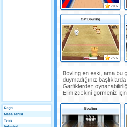
78%
Cat Bowling
75%
Bovling en eski, ama bu g
duymadığınız başlıklarda d
Garfiklerden oynanabilirli
Elimizdekini görmeniz için
Ragbi
Bowling
Masa Tenisi
Tenis
Voleybol