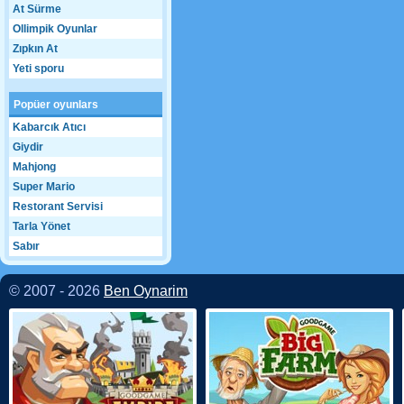
At Sürme
Ollimpik Oyunlar
Zıpkın At
Yeti sporu
Popüer oyunlars
Kabarcık Atıcı
Giydir
Mahjong
Super Mario
Restorant Servisi
Tarla Yönet
Sabır
© 2007 - 2026
Ben Oynarim