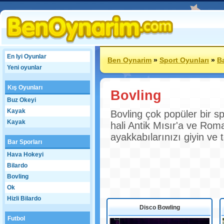
En Iyi Oyunlar
Ben Oynarim
»
Sport Oyunları
»
Ba
Yeni oyunlar
Kış Oyunları
Bovling
Buz Okeyi
Kayak
Bovling çok popüler bir sp
Kayak
hali Antik Mısır'a ve Ro
ayakkabılarınızı giyin ve
Bar Sporları
Hava Hokeyi
Bilardo
Bovling
Ok
Hizli Bilardo
Disco Bowling
Futbol