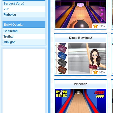
Serbest Vuruğ
Vur
Futbolcu
En Iyi Oyunlar
83%
Basketbol
Trefbal
Disco Bowling 2
Mini golf
80%
Pinheadz