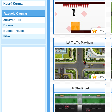
Köprü Kurma
Rasgele Oyunlar
Ziplayan Top
Bloons
Bubble Trouble
87%
Filler
LA Traffic Mayhem
84%
Hit The Road