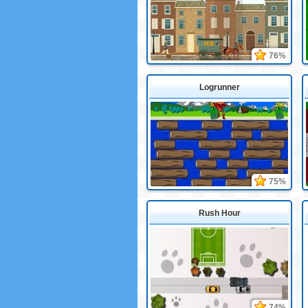
76%
Logrunner
75%
Rush Hour
74%