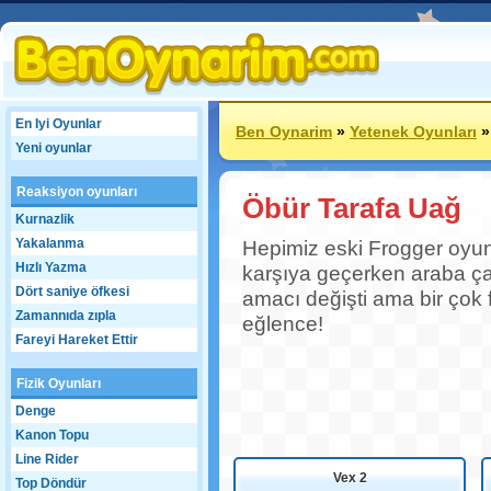
En Iyi Oyunlar
Ben Oynarim
»
Yetenek Oyunları
Yeni oyunlar
Reaksiyon oyunları
Öbür Tarafa Uağ
Kurnazlik
Yakalanma
Hepimiz eski Frogger oyunl
Hızlı Yazma
karşıya geçerken araba çar
Dört saniye öfkesi
amacı değişti ama bir çok 
Zamannıda zıpla
eğlence!
Fareyi Hareket Ettir
Fizik Oyunları
Denge
Kanon Topu
Line Rider
Vex 2
Top Döndür