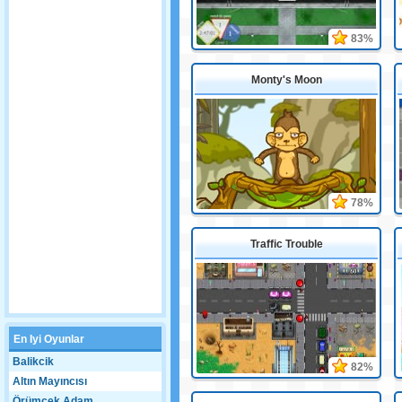
83%
Monty's Moon
78%
Traffic Trouble
En Iyi Oyunlar
Balikcik
82%
Altın Mayıncısı
Örümcek Adam