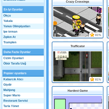
Crazy Crossings
En Iyi Oyunlar
Okçu
Yakala
Yunus Olimpiyatları
Ipe tırman
81%
Zıpkın At
Tramplen
Trafficator
Daha Fazla Oyunlar
Cizim Oyunlari
Öbür Tarafa Uağ
Popüer oyunlars
Kabarcık Atıcı
81%
Giydir
Mahjong
Hardest Game
Super Mario
Restorant Servisi
Tarla Yönet