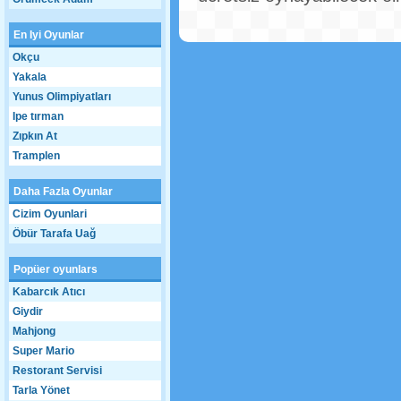
En Iyi Oyunlar
Okçu
Yakala
Yunus Olimpiyatları
Ipe tırman
Zıpkın At
Tramplen
Daha Fazla Oyunlar
Cizim Oyunlari
Öbür Tarafa Uağ
Popüer oyunlars
Kabarcık Atıcı
Giydir
Mahjong
Super Mario
Restorant Servisi
Tarla Yönet