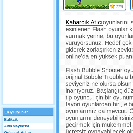
77%
Kabarcık Atıcı
oyunlarını 
esinlenen Flash oyunlar 
vurmak yerine, bu oyunla
vuruyorsunuz. Hedef çok 
giderek zorlaşırken zevkte
online'da en yüksek puan
Flash Bubble Shooter oyun
orijinal Bubble Trouble'a 
seviyeniz ne olursa olsun 
inanıyoruz. Başlangıç dü
tip oyuncu için bir oyunu
favori oyunlardan biri, el
oyunlarımız da mevcut. 
En Iyi Oyunlar
oyunlarını deneyebilirsiniz
Balikcik
geçirmek için mükemmel te
Altın Mayıncısı
ücretsiz oynayabilecek o
Örümcek Adam