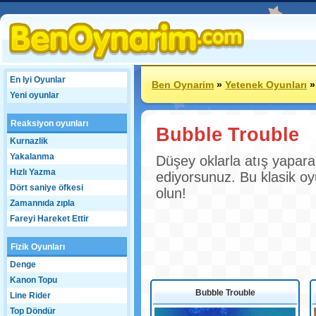
En Iyi Oyunlar
Ben Oynarim
»
Yetenek Oyunları
Yeni oyunlar
Reaksiyon oyunları
Bubble Trouble
Kurnazlik
Yakalanma
Düşey oklarla atış yapara
Hızlı Yazma
ediyorsunuz. Bu klasik oy
Dört saniye öfkesi
olun!
Zamannıda zıpla
Fareyi Hareket Ettir
Fizik Oyunları
Denge
Kanon Topu
Bubble Trouble
Line Rider
Top Döndür