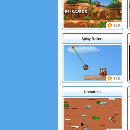
78%
Spiny Rollers
75%
Dreadrock