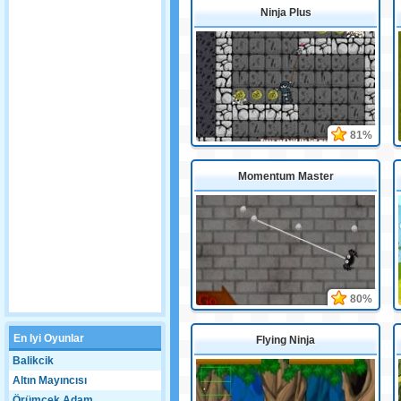
Ninja Plus
81%
Momentum Master
80%
En Iyi Oyunlar
Flying Ninja
Balikcik
Altın Mayıncısı
Örümcek Adam