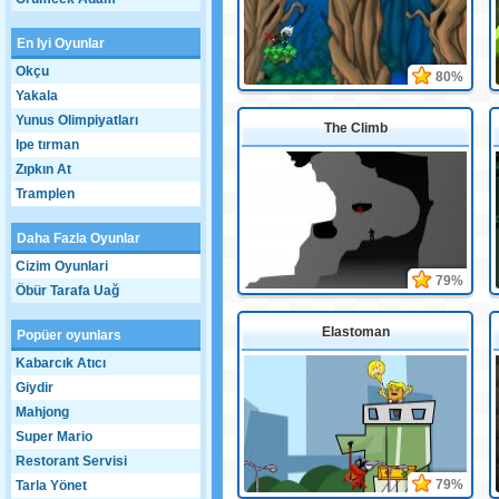
En Iyi Oyunlar
Okçu
80%
Yakala
Yunus Olimpiyatları
The Climb
Ipe tırman
Zıpkın At
Tramplen
Daha Fazla Oyunlar
Cizim Oyunlari
79%
Öbür Tarafa Uağ
Elastoman
Popüer oyunlars
Kabarcık Atıcı
Giydir
Mahjong
Super Mario
Restorant Servisi
79%
Tarla Yönet