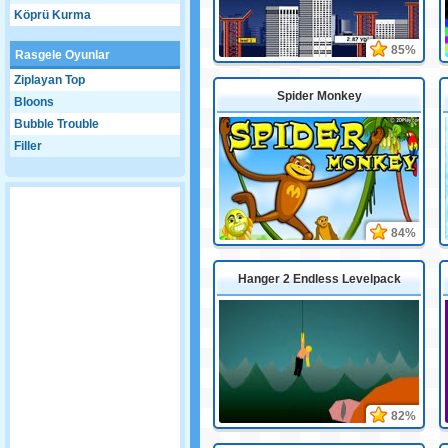
Köprü Kurma
85%
Rasgele Oyunlar
Ziplayan Top
Spider Monkey
Bloons
Bubble Trouble
Filler
84%
Hanger 2 Endless Levelpack
82%