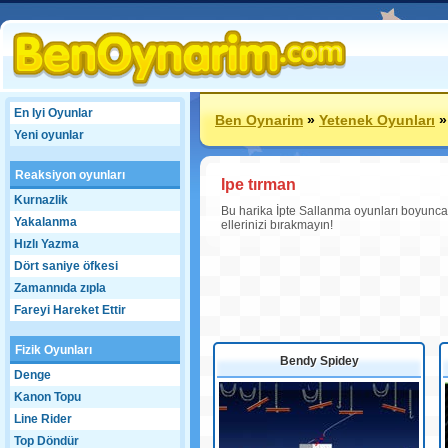
En Iyi Oyunlar
Ben Oynarim
»
Yetenek Oyunları
Yeni oyunlar
Reaksiyon oyunları
Ipe tırman
Kurnazlik
Bu harika İpte Sallanma oyunları boyunca 
Yakalanma
ellerinizi bırakmayın!
Hızlı Yazma
Dört saniye öfkesi
Zamannıda zıpla
Fareyi Hareket Ettir
Fizik Oyunları
Bendy Spidey
Denge
Kanon Topu
Line Rider
Top Döndür