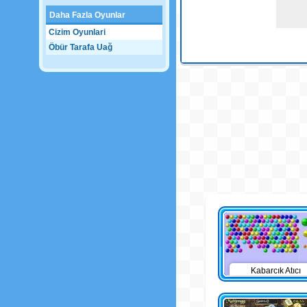
Daha Fazla Oyunlar
Cizim Oyunlari
Öbür Tarafa Uağ
Kabarcık Atıcı