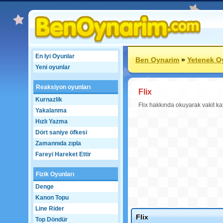
En Iyi Oyunlar
Ben Oynarim
»
Yetenek O
Yeni oyunlar
Reaksiyon oyunları
Flix
Kurnazlik
Flix hakkında okuyarak vakit 
Yakalanma
Hızlı Yazma
Dört saniye öfkesi
Zamannıda zıpla
Fareyi Hareket Ettir
Fizik Oyunları
Denge
Kanon Topu
Line Rider
Flix
Top Döndür