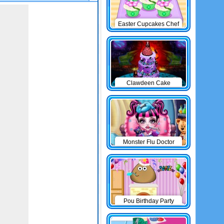
Easter Cupcakes Chef
Clawdeen Cake
Monster Flu Doctor
Pou Birthday Party