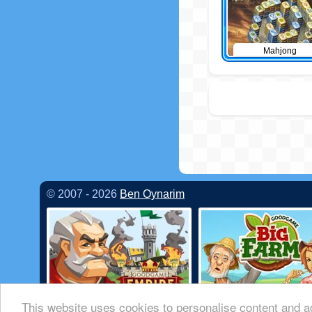
Mahjong
© 2007 - 2026
Ben Oynarim
This website uses cookies to personalise content and ad