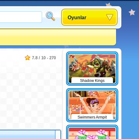
Oyunlar
7.8
/
10
-
270
Shadow Kings
Swimmers Armpit