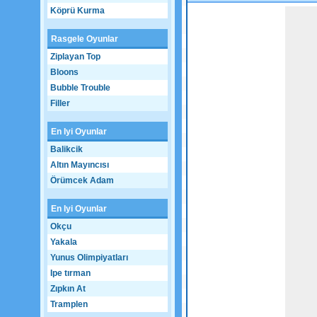
Köprü Kurma
Game not loaded yet.
Rasgele Oyunlar
Ziplayan Top
Bloons
Bubble Trouble
Filler
En Iyi Oyunlar
Balikcik
Altın Mayıncısı
Örümcek Adam
En Iyi Oyunlar
Okçu
Yakala
Yunus Olimpiyatları
Ipe tırman
Zıpkın At
Tramplen