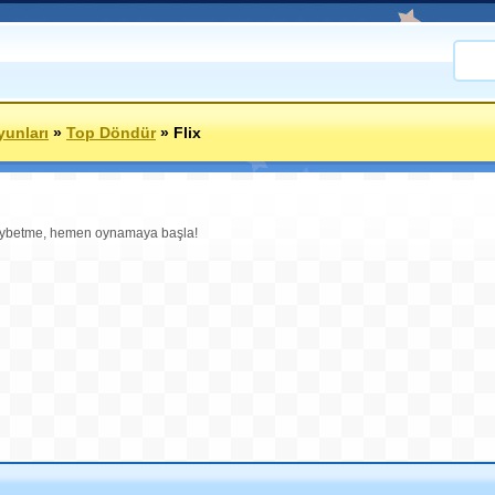
yunları
»
Top Döndür
»
Flix
kaybetme, hemen oynamaya başla!