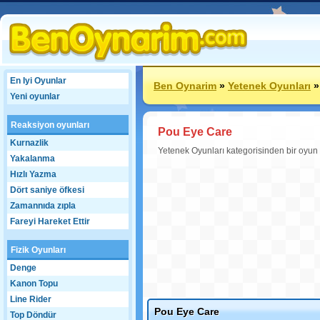
En Iyi Oyunlar
Ben Oynarim
»
Yetenek Oyunları
Yeni oyunlar
Reaksiyon oyunları
Pou Eye Care
Kurnazlik
Yetenek Oyunları kategorisinden bir oyun
Yakalanma
Hızlı Yazma
Dört saniye öfkesi
Zamannıda zıpla
Fareyi Hareket Ettir
Fizik Oyunları
Denge
Kanon Topu
Line Rider
Pou Eye Care
Top Döndür