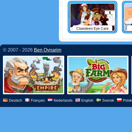
Clawdeen Eye Care
© 2007 - 2026
Ben Oynarim
Deutsch
Français
Nederlands
English
Svensk
Polsk