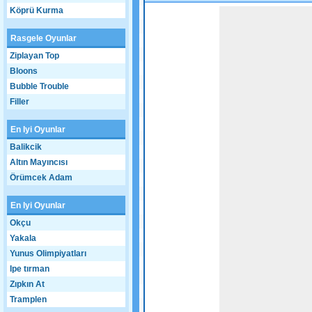
Köprü Kurma
Game not loaded yet.
Rasgele Oyunlar
Ziplayan Top
Bloons
Bubble Trouble
Filler
En Iyi Oyunlar
Balikcik
Altın Mayıncısı
Örümcek Adam
En Iyi Oyunlar
Okçu
Yakala
Yunus Olimpiyatları
Ipe tırman
Zıpkın At
Tramplen