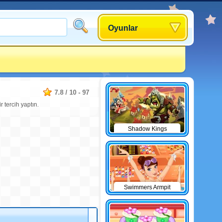
Oyunlar
7.8
/
10
-
97
tercih yaptın.
Shadow Kings
Swimmers Armpit