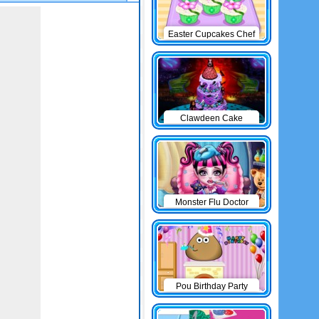
Easter Cupcakes Chef
Clawdeen Cake
Monster Flu Doctor
Pou Birthday Party