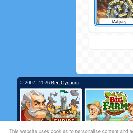
Mahjong
© 2007 - 2026
Ben Oynarim
This website uses cookies to personalise content and ad