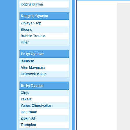
Köprü Kurma
Game not loaded yet.
Rasgele Oyunlar
Ziplayan Top
Bloons
Bubble Trouble
Filler
En Iyi Oyunlar
Balikcik
Altın Mayıncısı
Örümcek Adam
En Iyi Oyunlar
Okçu
Yakala
Yunus Olimpiyatları
Ipe tırman
Zıpkın At
Tramplen