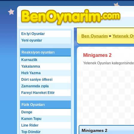
En Iyi Oyunlar
Ben Oynarim
»
Yetenek O
Yeni oyunlar
Reaksiyon oyunları
Minigames 2
Kurnazlik
Yetenek Oyunları kategorisinde
Yakalanma
Hızlı Yazma
Dört saniye öfkesi
Zamannıda zıpla
Fareyi Hareket Ettir
Fizik Oyunları
Denge
Kanon Topu
Line Rider
Minigames 2
Top Döndür