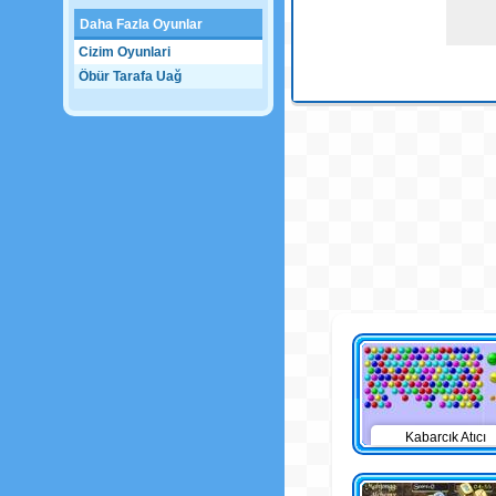
Daha Fazla Oyunlar
Cizim Oyunlari
Öbür Tarafa Uağ
Kabarcık Atıcı