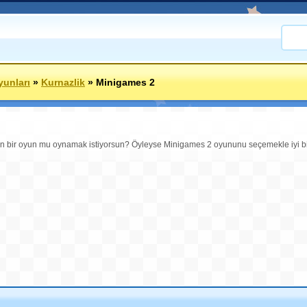
yunları
»
Kurnazlik
»
Minigames 2
n bir oyun mu oynamak istiyorsun? Öyleyse Minigames 2 oyununu seçemekle iyi bir 