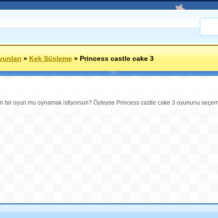
yunları
»
Kek Süsleme
»
Princess castle cake 3
n bir oyun mu oynamak istiyorsun? Öyleyse Princess castle cake 3 oyununu seçemekl