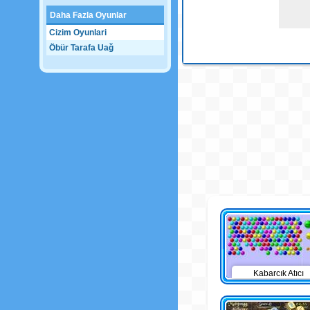
Daha Fazla Oyunlar
Cizim Oyunlari
Öbür Tarafa Uağ
Kabarcık Atıcı