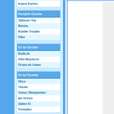
Köprü Kurma
Game not loaded yet.
Rasgele Oyunlar
Ziplayan Top
Bloons
Bubble Trouble
Filler
En Iyi Oyunlar
Balikcik
Altın Mayıncısı
Örümcek Adam
En Iyi Oyunlar
Okçu
Yakala
Yunus Olimpiyatları
Ipe tırman
Zıpkın At
Tramplen