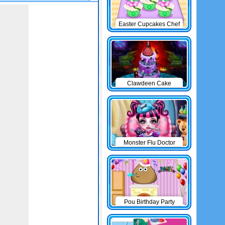
Easter Cupcakes Chef
Clawdeen Cake
Monster Flu Doctor
Pou Birthday Party