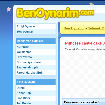
En Iyi Oyunlar
Ben Oynarim
»
Yetenek O
Yeni oyunlar
Reaksiyon oyunları
Princess castle cake 3
Kurnazlik
Yetenek Oyunları kategorisinde
Yakalanma
Hızlı Yazma
Dört saniye öfkesi
Zamannıda zıpla
Fareyi Hareket Ettir
Fizik Oyunları
Denge
Kanon Topu
Line Rider
Princess castle cake 3
Top Döndür