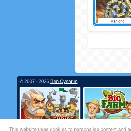
Mahjong
© 2007 - 2026
Ben Oynarim
This website uses cookies to personalise content and ad