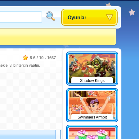
Oyunlar
8.6
/
10
-
1667
e iyi bir tercih yaptın.
Shadow Kings
Swimmers Armpit