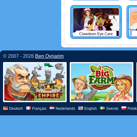
Clawdeen Eye Care
© 2007 - 2026
Ben Oynarim
Deutsch
Français
Nederlands
English
Svensk
Polsk