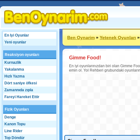
En Iyi Oyunlar
Ben Oynarim
»
Yetenek Oyunları
Yeni oyunlar
Reaksiyon oyunları
Gimme Food!
Kurnazlik
En iyi oyunlarınızdan biri olan Gimme Food
Yakalanma
emin ol. Yol Rehberi grubundaki oyunlarım
Hızlı Yazma
Dört saniye öfkesi
Zamannıda zıpla
Fareyi Hareket Ettir
Fizik Oyunları
Denge
Kanon Topu
Line Rider
Top Döndür