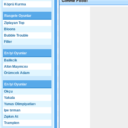
Gimme Food!
Köprü Kurma
Game not loaded yet.
Rasgele Oyunlar
Ziplayan Top
Bloons
Bubble Trouble
Filler
En Iyi Oyunlar
Balikcik
Altın Mayıncısı
Örümcek Adam
En Iyi Oyunlar
Okçu
Yakala
Yunus Olimpiyatları
Ipe tırman
Zıpkın At
Tramplen